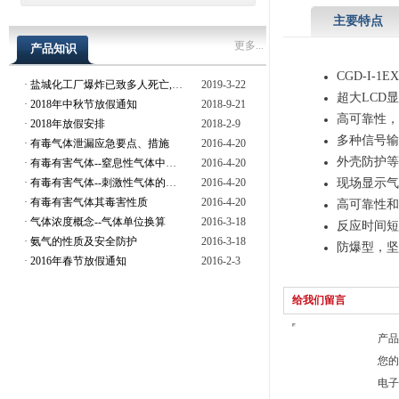
主要特点
更多...
产品知识
CGD-I-1EX
·
盐城化工厂爆炸已致多人死亡,现场存在安全隐患
2019-3-22
超大
LCD
显
·
2018年中秋节放假通知
2018-9-21
高可靠性，
·
2018年放假安排
2018-2-9
多种信号输
·
有毒气体泄漏应急要点、措施
2016-4-20
外壳防护等
·
有毒有害气体--窒息性气体中毒的预防
2016-4-20
·
有毒有害气体--刺激性气体的危害与预防
2016-4-20
现场显示气
·
有毒有害气体其毒害性质
2016-4-20
高可靠性和
·
气体浓度概念--气体单位换算
2016-3-18
反应时间短
·
氨气的性质及安全防护
2016-3-18
防爆型，坚
·
2016年春节放假通知
2016-2-3
给我们留言
产品
您的
电子