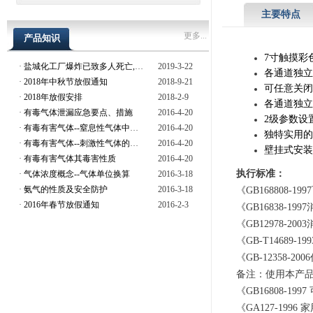
主要特点
更多...
产品知识
7
寸触摸彩
·
盐城化工厂爆炸已致多人死亡,现场存在安全隐患
2019-3-22
各通道独立
·
2018年中秋节放假通知
2018-9-21
可任意关闭
·
2018年放假安排
2018-2-9
各通道独立
·
有毒气体泄漏应急要点、措施
2016-4-20
2
级参数设
·
有毒有害气体--窒息性气体中毒的预防
2016-4-20
独特实用的
·
有毒有害气体--刺激性气体的危害与预防
2016-4-20
壁挂式安装
·
有毒有害气体其毒害性质
2016-4-20
执行标准：
·
气体浓度概念--气体单位换算
2016-3-18
·
氨气的性质及安全防护
2016-3-18
《GB168808
·
2016年春节放假通知
2016-2-3
《GB16838-
《GB12978-2
《GB-T14689
《GB-12358
备注：使用本产
《GB16808-
《GA127-19