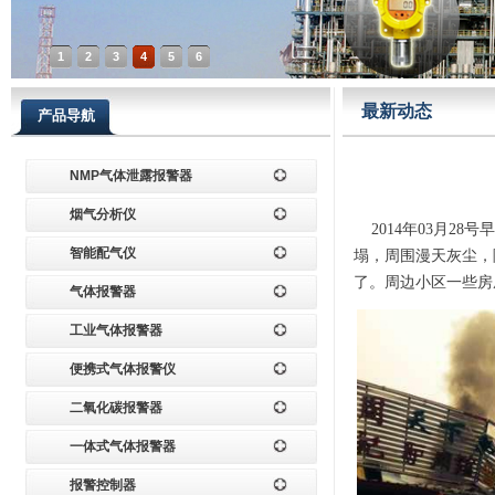
1
2
3
4
5
6
最新动态
产品导航
NMP气体泄露报警器
烟气分析仪
2014年03月28
智能配气仪
塌，周围漫天灰尘，
了。周边小区一些房
气体报警器
工业气体报警器
便携式气体报警仪
二氧化碳报警器
一体式气体报警器
报警控制器